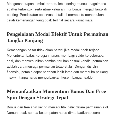
Mengamati kapan simbol tertentu lebih sering muncul, bagaimana
scatter terbentuk, serta ritme keluaran fitur bonus menjadi langkah
penting. Pendekatan observasi detail ini membantu menemukan
celah kemenangan yang tidak terlihat secara kasat mata.
Pengelolaan Modal Efektif Untuk Permainan
Jangka Panjang
Kemenangan besar tidak akan berarti jika modal tidak terjaga.
Menentukan batas kerugian harian, membagi saldo ke beberapa
sesi, dan menyesuaikan nominal taruhan sesuai kondisi permainan
adalah cara menjaga permainan tetap stabil. Dengan disiplin
finansial, pemain dapat bertahan lebih lama dan membuka peluang
maxwin tanpa harus mengorbankan keseimbangan saldo.
Memanfaatkan Momentum Bonus Dan Free
Spin Dengan Strategi Tepat
Bonus dan free spin sering menjadi titik balik dalam permainan slot.
Namun, tidak semua kesempatan harus dimanfaatkan secara