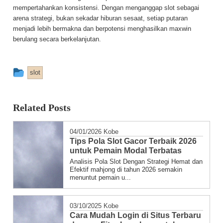
mempertahankan konsistensi. Dengan menganggap slot sebagai
arena strategi, bukan sekadar hiburan sesaat, setiap putaran
menjadi lebih bermakna dan berpotensi menghasilkan maxwin
berulang secara berkelanjutan.
This
slot
entry
was
Related Posts
posted
in
04/01/2026
Kobe
Tips Pola Slot Gacor Terbaik 2026
untuk Pemain Modal Terbatas
Analisis Pola Slot Dengan Strategi Hemat dan
Efektif mahjong di tahun 2026 semakin
menuntut pemain u...
03/10/2025
Kobe
Cara Mudah Login di Situs Terbaru