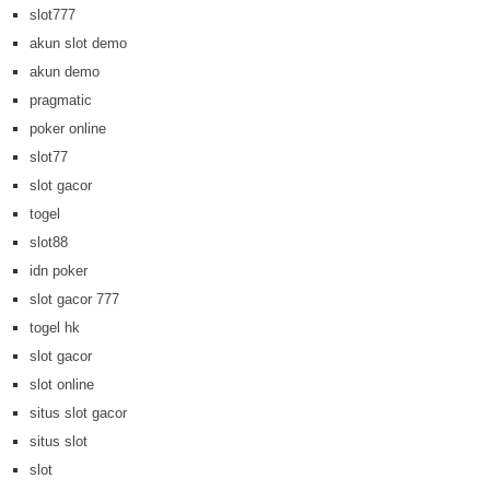
slot777
akun slot demo
akun demo
pragmatic
poker online
slot77
slot gacor
togel
slot88
idn poker
slot gacor 777
togel hk
slot gacor
slot online
situs slot gacor
situs slot
slot