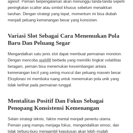
agresif. Pemain berpengalaman akan menunggu tanda-tanda seperti
peningkatan scatter atau simbol khusus sebelum menaikkan
taruhan. Dengan strategi yang tepat, momentum ini bisa diubah
menjadi peluang kemenangan besar yang konsisten.
Variasi Slot Sebagai Cara Menemukan Pola
Baru Dan Peluang Segar
Mengandalkan satu jenis slot dapat membuat permainan monoton.
Dengan mencoba
ajaib88
berbeda yang memiliki tingkat volatilitas
beragam, pemain bisa menemukan keseimbangan antara
kemenangan kecil yang sering muncul dan peluang maxwin besar.
Eksplorasi ini membuka ruang untuk menemukan pola unik yang
tidak terlihat pada permainan tunggal.
Mentalitas Positif Dan Fokus Sebagai
Penopang Konsistensi Kemenangan
Selain strategi teknis, faktor mental menjadi penentu utama.
Pemain yang mampu menjaga fokus, mengendalikan emosi, dan
tidak terburu-buru mengambil keputusan akan lebih mudah