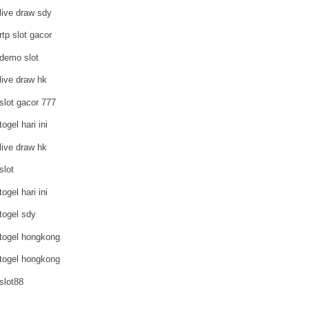
live draw sdy
rtp slot gacor
demo slot
live draw hk
slot gacor 777
togel hari ini
live draw hk
slot
togel hari ini
togel sdy
togel hongkong
togel hongkong
slot88