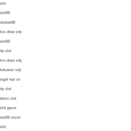
slot
slot88
sbobet88
live draw sdy
slot88
rtp slot
live draw sdy
keluaran sdy
togel hari ini
rtp slot
demo slot
slot gacor
slot88 resmi
slot