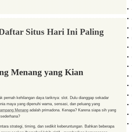
aftar Situs Hari Ini Paling
ng Menang yang Kian
 tak pernah kehilangan daya tariknya: slot. Dulu dianggap sekadar
dunia maya yang dipenuhi warna, sensasi, dan peluang yang
Gampang Menang
adalah primadona. Kenapa? Karena siapa sih yang
 sederhana?
ntara strategi, timing, dan sedikit keberuntungan. Bahkan beberapa