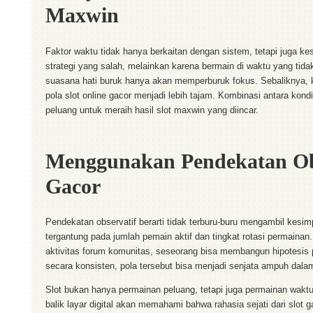
Maxwin
Faktor waktu tidak hanya berkaitan dengan sistem, tetapi juga k
strategi yang salah, melainkan karena bermain di waktu yang tida
suasana hati buruk hanya akan memperburuk fokus. Sebaliknya, k
pola slot online gacor menjadi lebih tajam. Kombinasi antara kon
peluang untuk meraih hasil slot maxwin yang diincar.
Menggunakan Pendekatan Obse
Gacor
Pendekatan observatif berarti tidak terburu-buru mengambil kesim
tergantung pada jumlah pemain aktif dan tingkat rotasi permaina
aktivitas forum komunitas, seseorang bisa membangun hipotesis p
secara konsisten, pola tersebut bisa menjadi senjata ampuh dal
Slot bukan hanya permainan peluang, tetapi juga permainan wa
balik layar digital akan memahami bahwa rahasia sejati dari sl