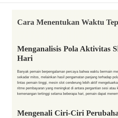
Navigation
Cara Menentukan Waktu Tepa
Menganalisis Pola Aktivitas 
Hari
Banyak pemain berpengalaman percaya bahwa waktu bermain memili
sekadar mitos, melainkan hasil pengamatan panjang terhadap pola 
lintas pemain tinggi, mesin slot cenderung lebih aktif mengelua
ritme pembayaran yang meningkat di antara pergantian sesi atau
kemenangan tertinggi selama beberapa hari, pemain dapat menemu
Mengenali Ciri-Ciri Perubaha