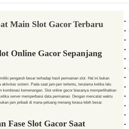
t Main Slot Gacor Terbaru
Slot Online Gacor Sepanjang
ki pengaruh besar terhadap hasil permainan slot. Hal ini bukan
aktivitas sistem. Pada saat jam-jam tertentu, terutama ketika lalu
rkan kombinasi kemenangan. Slot online gacor biasanya memperlihatkan
 ketika server memperbarui data permainan. Dengan mencatat waktu
kan jam pribadi di mana peluang menang terasa lebih besar.
n Fase Slot Gacor Saat