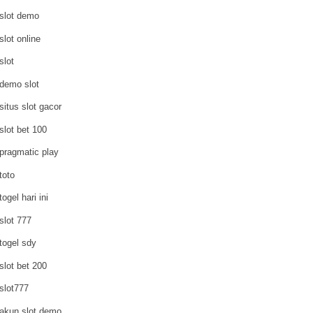
slot demo
slot online
slot
demo slot
situs slot gacor
slot bet 100
pragmatic play
toto
togel hari ini
slot 777
togel sdy
slot bet 200
slot777
akun slot demo