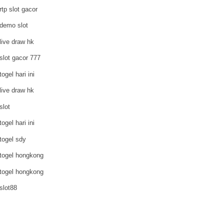
rtp slot gacor
demo slot
live draw hk
slot gacor 777
togel hari ini
live draw hk
slot
togel hari ini
togel sdy
togel hongkong
togel hongkong
slot88