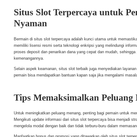
Situs Slot Terpercaya untuk 
Nyaman
Bermain di situs slot terpercaya adalah kunci utama untuk memastik
memiliki lisensi resmi serta teknologi enkripsi yang melindungi inform
proses deposit dan penarikan dana yang cepat dan mudah, sehingga 
kemenangannya.
Selain aspek keamanan, situs slot terbaik juga menyediakan layana
pemain bisa mendapatkan bantuan kapan saja jika mengalami masal
Tips Memaksimalkan Peluang M
Untuk meningkatkan peluang menang, penting bagi pemain untuk memi
Mengikuti update informasi dari situs slot terpercaya bisa menjadi stra
mengelola modal dengan baik dan tidak terburu-buru dalam memasang
Manfaatkan bonus dan promosi yang ditawarkan oleh situs slot terpe