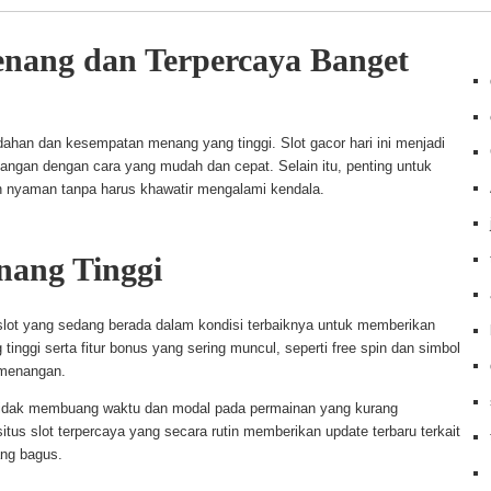
enang dan Terpercaya Banget
dahan dan kesempatan menang yang tinggi. Slot gacor hari ini menjadi
angan dengan cara yang mudah dan cepat. Selain itu, penting untuk
dan nyaman tanpa harus khawatir mengalami kendala.
nang Tinggi
 slot yang sedang berada dalam kondisi terbaiknya untuk memberikan
tinggi serta fitur bonus yang sering muncul, seperti free spin dan simbol
emenangan.
r tidak membuang waktu dan modal pada permainan yang kurang
tus slot terpercaya yang secara rutin memberikan update terbaru terkait
ng bagus.