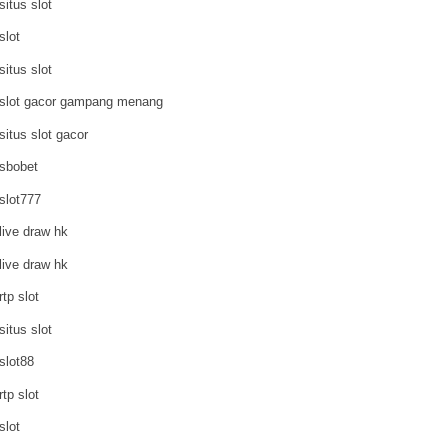
situs slot
slot
situs slot
slot gacor gampang menang
situs slot gacor
sbobet
slot777
live draw hk
live draw hk
rtp slot
situs slot
slot88
rtp slot
slot