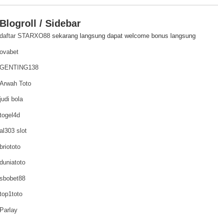
Blogroll / Sidebar
daftar STARXO88
sekarang langsung dapat welcome bonus langsung
ovabet
GENTING138
Arwah Toto
judi bola
togel4d
al303 slot
briototo
duniatoto
sbobet88
top1toto
Parlay