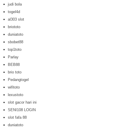
judi bola
togel4d
al303 slot
briototo
duniatoto
sbobet88
top1toto
Parlay
BEB88
brio toto
Pedangtogel
wifitoto
lexustoto
slot gacor hari ini
SENI108 LOGIN
slot fafa 88
duniatoto