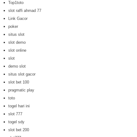
Top1toto
slot raffi ahmad 77
Link Gacor
poker
situs slot
slot demo
slot online
slot
demo slot
situs slot gacor
slot bet 100
pragmatic play
toto
togel hari ini
slot 777
togel sdy
slot bet 200