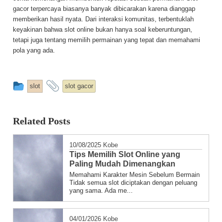
gacor terpercaya biasanya banyak dibicarakan karena dianggap
memberikan hasil nyata. Dari interaksi komunitas, terbentuklah
keyakinan bahwa slot online bukan hanya soal keberuntungan,
tetapi juga tentang memilih permainan yang tepat dan memahami
pola yang ada.
This
and
slot
slot gacor
entry
tagged
was
Related Posts
posted
in
10/08/2025
Kobe
Tips Memilih Slot Online yang
Paling Mudah Dimenangkan
Memahami Karakter Mesin Sebelum Bermain
Tidak semua slot diciptakan dengan peluang
yang sama. Ada me...
04/01/2026
Kobe