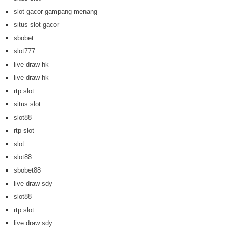
slot gacor gampang menang
situs slot gacor
sbobet
slot777
live draw hk
live draw hk
rtp slot
situs slot
slot88
rtp slot
slot
slot88
sbobet88
live draw sdy
slot88
rtp slot
live draw sdy