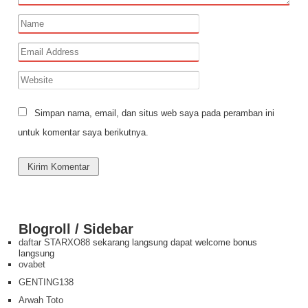
Simpan nama, email, dan situs web saya pada peramban ini
untuk komentar saya berikutnya.
Blogroll / Sidebar
daftar STARXO88
sekarang langsung dapat welcome bonus
langsung
ovabet
GENTING138
Arwah Toto