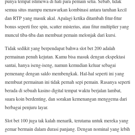
punya tempat istimewa di hati para pemain setia. Sebab, tidak
semua situs mampu menawarkan kombinasi antara taruhan kecil
dan RTP yang masuk akal. Apalagi ketika ditambah fitur-fitur
bonus seperti free spin, scatter misterius, atau fitur multiplier yang
muncul tiba-tiba dan membuat pemain melonjak dari kursi.
Tidak sedikit yang berpendapat bahwa slot bet 200 adalah
permainan penuh kejutan. Kamu bisa masuk dengan ekspektasi
santai, hanya iseng-iseng, namun kemudian keluar sebagai
pemenang dengan saldo membengkak. Hal-hal seperti ini yang
membuat permainan ini tidak pernah sepi pemain. Rasanya seperti
berada di sebuah kasino digital tempat waktu berjalan lambat,
suara koin berdenting, dan sorakan kemenangan menggema dari
berbagai penjuru layar.
Slot bet 100 juga tak kalah menarik, terutama untuk mereka yang
gemar bermain dalam durasi panjang. Dengan nominal yang lebih