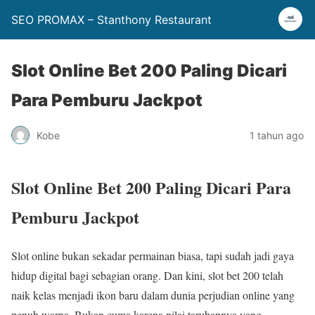
SEO PROMAX – Stanthony Restaurant
Slot Online Bet 200 Paling Dicari
Para Pemburu Jackpot
Kobe
1 tahun ago
Slot Online Bet 200 Paling Dicari Para
Pemburu Jackpot
Slot online bukan sekadar permainan biasa, tapi sudah jadi gaya
hidup digital bagi sebagian orang. Dan kini, slot bet 200 telah
naik kelas menjadi ikon baru dalam dunia perjudian online yang
penuh warna. Bukan cuma karena nilai taruhannya yang