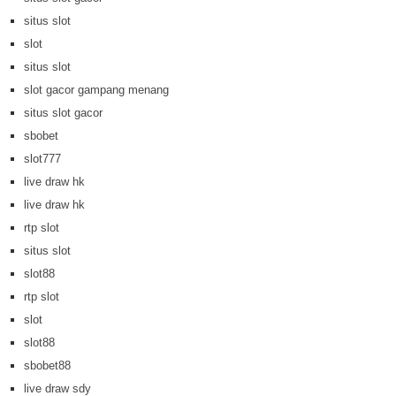
situs slot
slot
situs slot
slot gacor gampang menang
situs slot gacor
sbobet
slot777
live draw hk
live draw hk
rtp slot
situs slot
slot88
rtp slot
slot
slot88
sbobet88
live draw sdy