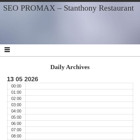
Skip
Skip
Skip
SEO PROMAX – Stanthony Restaurant
to
to
to
content
BLOCK-
BLOCK-
7
8
Daily Archives
13
05
2026
00:00
01:00
02:00
03:00
04:00
05:00
06:00
07:00
08:00