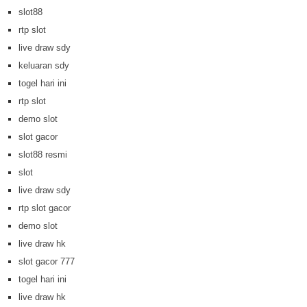
slot88
rtp slot
live draw sdy
keluaran sdy
togel hari ini
rtp slot
demo slot
slot gacor
slot88 resmi
slot
live draw sdy
rtp slot gacor
demo slot
live draw hk
slot gacor 777
togel hari ini
live draw hk