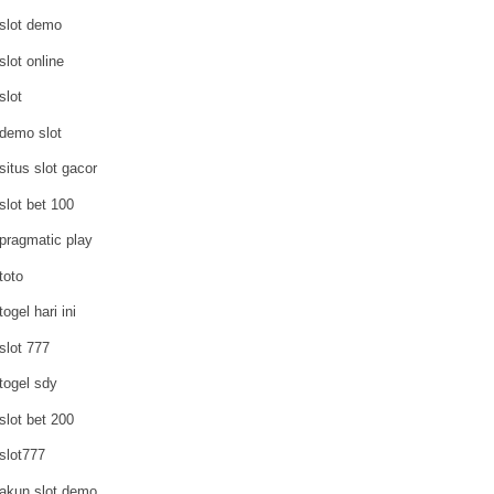
slot demo
slot online
slot
demo slot
situs slot gacor
slot bet 100
pragmatic play
toto
togel hari ini
slot 777
togel sdy
slot bet 200
slot777
akun slot demo