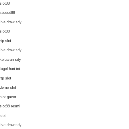
slot88
sbobet88
live draw sdy
slot88
rtp slot
live draw sdy
keluaran sdy
togel hari ini
rtp slot
demo slot
slot gacor
slot88 resmi
slot
live draw sdy