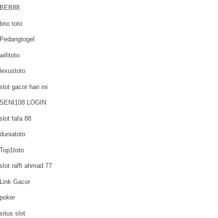
BEB88
brio toto
Pedangtogel
wifitoto
lexustoto
slot gacor hari ini
SENI108 LOGIN
slot fafa 88
duniatoto
Top1toto
slot raffi ahmad 77
Link Gacor
poker
situs slot