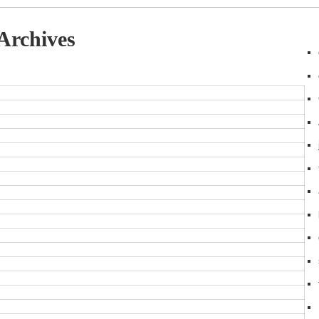
Archives